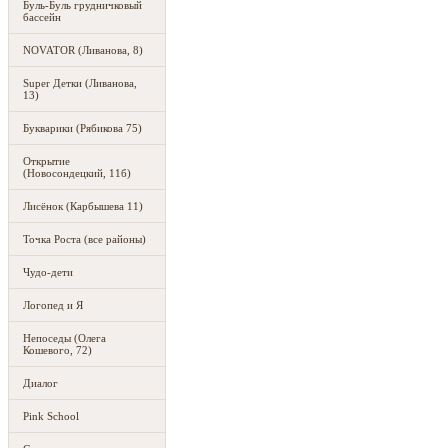
Буль-Буль грудничковый
бассейн
NOVATOR (Ливанова, 8)
Super Детки (Ливанова,
13)
Букварики (Рябикова 75)
Открытие
(Новосондецкий, 11б)
Лисёнок (Карбышева 11)
Точка Роста (все районы)
Чудо-дети
Логопед и Я
Непоседы (Олега
Кошевого, 72)
Диалог
Pink School