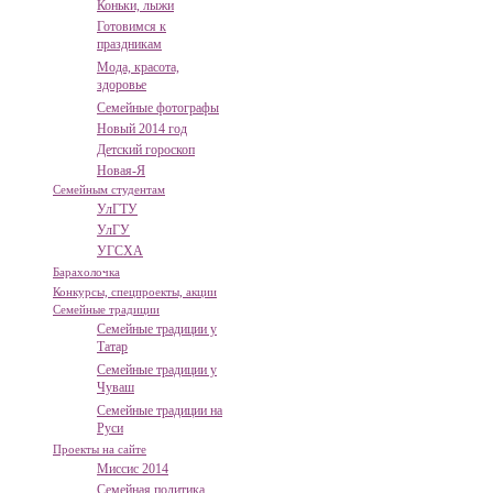
Коньки, лыжи
Готовимся к
праздникам
Мода, красота,
здоровье
Семейные фотографы
Новый 2014 год
Детский гороскоп
Новая-Я
Семейным студентам
УлГТУ
УлГУ
УГСХА
Барахолочка
Конкурсы, спецпроекты, акции
Семейные традиции
Семейные традиции у
Татар
Семейные традиции у
Чуваш
Семейные традиции на
Руси
Проекты на сайте
Миссис 2014
Семейная политика