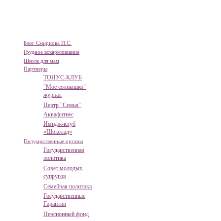
Блог Смирнова П.С.
Грудное вскармливание
Школа для мам
Партнеры
ТОНУС-КЛУБ
"Моё солнышко"
журнал
Центр "Семья"
Аквафитнес
Имидж-клуб
«Шоколад»
Государственные органы
Государственная
политика
Совет молодых
супругов
Семейная политика
Государственные
Гарантии
Пенсионный фонд