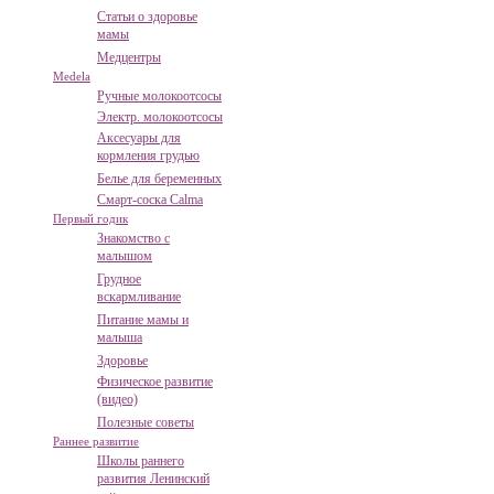
Статьи о здоровье
мамы
Медцентры
Medela
Ручные молокоотсосы
Электр. молокоотсосы
Аксесуары для
кормления грудью
Белье для беременных
Смарт-соска Calma
Первый годик
Знакомство с
малышом
Грудное
вскармливание
Питание мамы и
малыша
Здоровье
Физическое развитие
(видео)
Полезные советы
Раннее развитие
Школы раннего
развития Ленинский