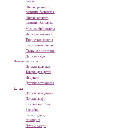
район
Школы раннего
развития Засвияжье
Школы раннего
развития Заволжье
Мамина библиотека
Игры-развивашки
Творческие школы
Спортивные школы
Статьи о воспитании
Детские сады
Детские магазины
Детские коляски
Товары для детей
Игрушки
Детские автокресла
Отдых
Детские праздники
Детские кафе
Семейный отдых
Бассейны
Базы отдыха,
санатории
Летние лагери