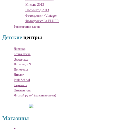
Миссис 2013
Новый год 2013
Фотопроект «Vintage»
Фотопроект La FLUER
Регистрация карты
Детские
центры
Лисёнок
Точка Роста
Чудо-дети
Логопед и Я
Непоседы
Диалог
Pink School
Стрижата
Оптиландия
Чистый ручей (развитие речи)
Магазины