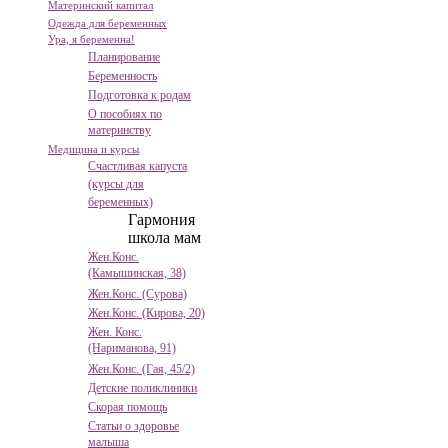
Материнский капитал
Одежда для беременных
Ура, я беременна!
Планирование
Беременность
Подготовка к родам
О пособиях по
материнству
Медицина и курсы
Счастливая капуста
(курсы для
беременных)
Гармония
школа мам
Жен.Конс.
(Камышинская, 38)
Жен.Конс. (Сурова)
Жен.Конс. (Кирова, 20)
Жен. Конс.
(Нариманова, 91)
Жен.Конс. (Гая, 45/2)
Детские поликлиники
Скорая помощь
Статьи о здоровье
малыша