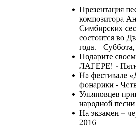
Презентация пе
композитора Ан
Симбирских сес
состоится во Д
года. -
Суббота,
Подарите своем
ЛАГЕРЕ! -
Пятн
На фестивале «
фонарики -
Четв
Ульяновцев при
народной песни
На экзамен – че
2016